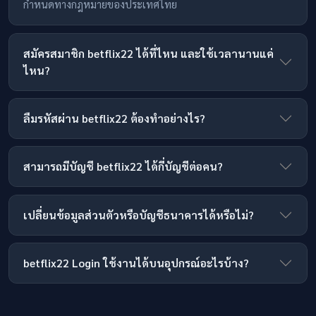
กำหนดทางกฎหมายของประเทศไทย
สมัครสมาชิก betflix22 ได้ที่ไหน และใช้เวลานานแค่
ไหน?
ลืมรหัสผ่าน betflix22 ต้องทำอย่างไร?
สามารถมีบัญชี betflix22 ได้กี่บัญชีต่อคน?
เปลี่ยนข้อมูลส่วนตัวหรือบัญชีธนาคารได้หรือไม่?
betflix22 Login ใช้งานได้บนอุปกรณ์อะไรบ้าง?