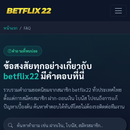
หน้าแรก
FAQ
คำถามที่พบบ่อย
ข้อสงสัยทุกอย่างเกี่ยวกับ
betflix22
มีคำตอบที่นี่
รวบรวมคำถามยอดนิยมจากสมาชิก betflix22 ทั่วประเทศไทย
ตั้งแต่การสมัครสมาชิก ฝาก-ถอนเงิน โบนัส ไปจนถึงการแก้
ปัญหาเบื้องต้น ค้นหาคำตอบได้ทันทีโดยไม่ต้องรอติดต่อทีมงาน