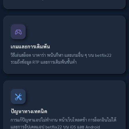
เกมและการเดิมพัน
วิธีเล่นสล็อต บาคาร่า พนันกีฬา และเกมอื่น ๆ บน betflix22
รวมถึงข้อมูล RTP และการเดิมพันขั้นต่ำ
ปัญหาทางเทคนิค
การแก้ปัญหาแอปไม่ทำงาน หน้าเว็บโหลดช้า การล็อกอินไม่ได้
และการอัปเดตแอป betflix22 บน iOS และ Android