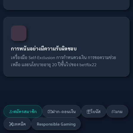
การพนันอย่างมีความรับผิดชอบ
เครื่องมือ Self-Exclusion การกำหนดวงเงิน การขอความช่วย
เหลือ และนโยบายอายุ 20 ปีขึ้นไปของ betflix22
สมัครสมาชิก
ฝาก-ถอนเงิน
โบนัส
เกม
เทคนิค
Responsible Gaming