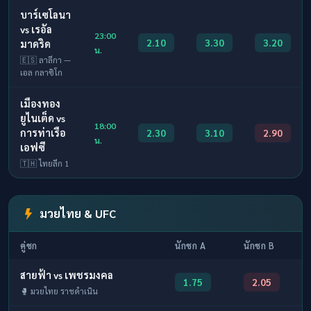
บาร์เซโลนา
vs เรอัล
23:00
2.10
3.30
3.20
มาดริด
น.
🇪🇸 ลาลีกา —
เอล กลาซิโก
เมืองทอง
ยูไนเต็ด vs
18:00
การท่าเรือ
2.30
3.10
2.90
น.
เอฟซี
🇹🇭 ไทยลีก 1
มวยไทย & UFC
คู่ชก
นักชก A
นักชก B
สายฟ้า vs เพชรมงคล
1.75
2.05
🥊 มวยไทย ราชดำเนิน