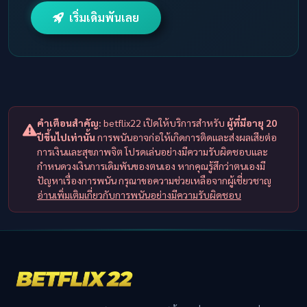
เริ่มเดิมพันเลย
คำเตือนสำคัญ:
betflix22 เปิดให้บริการสำหรับ
ผู้ที่มีอายุ 20
ปีขึ้นไปเท่านั้น
การพนันอาจก่อให้เกิดการติดและส่งผลเสียต่อ
การเงินและสุขภาพจิต โปรดเล่นอย่างมีความรับผิดชอบและ
กำหนดวงเงินการเดิมพันของตนเอง หากคุณรู้สึกว่าตนเองมี
ปัญหาเรื่องการพนัน กรุณาขอความช่วยเหลือจากผู้เชี่ยวชาญ
อ่านเพิ่มเติมเกี่ยวกับการพนันอย่างมีความรับผิดชอบ