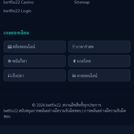
betflix22 Casino
Sitemap
betflix22 Login
เกมยอดนิยม
🎰 สล็อตออนไลน์
🃏 บาคาร่าสด
⚽ พนันกีฬา
🥊 มวยไทย
🎣 ยิงปลา
🎱 หวยออนไลน์
© 2026 betflix22. สงวนลิขสิทธิ์ทุกประการ.
betflix22 สนับสนุนการพนันอย่างมีความรับผิดชอบ |
การพนันอย่างมีความรับผิด
ชอบ