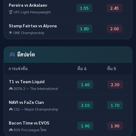
Pereira vs Ankalaev
1.55
2.45
🏆 UFC Light Heavyweight
Stamp Fairtex vs Alyona
1.80
2.00
🌟 ONE Championship
อีสปอร์ต
การแข่งขัน
ทีม A
ทีม B
T1 vs Team Liquid
1.60
2.30
🎮 DOTA 2 — The International
NAVI vs FaZe Clan
2.10
1.70
🎮 CS2 — Major Championship
Bacon Time vs EVOS
1.90
1.90
🎮 ROV Pro League ไทย