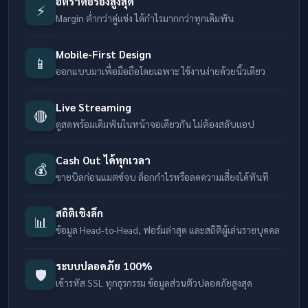
อัตราต่อรองสูงสุด
⚡
Margin ต่ำกว่าคู่แข่ง ได้กำไรมากกว่าทุกเดิมพัน
Mobile-First Design
📱
ออกแบบมาเพื่อมือถือโดยเฉพาะ ใช้งานง่ายด้วยนิ้วเดียว
Live Streaming
🔴
ดูสดพร้อมเดิมพันในหน้าจอเดียวกัน ไม่ต้องสลับแอป
Cash Out ได้ทุกเวลา
💰
ขายบิลก่อนแมตช์จบ ล็อกกำไรหรือลดความเสี่ยงได้ทันที
สถิติเชิงลึก
📊
ข้อมูล Head-to-Head, ฟอร์มล่าสุด และสถิติผู้เล่นรายบุคคล
ระบบปลอดภัย 100%
🛡️
เข้ารหัส SSL ทุกธุรกรรม ข้อมูลส่วนตัวปลอดภัยสูงสุด