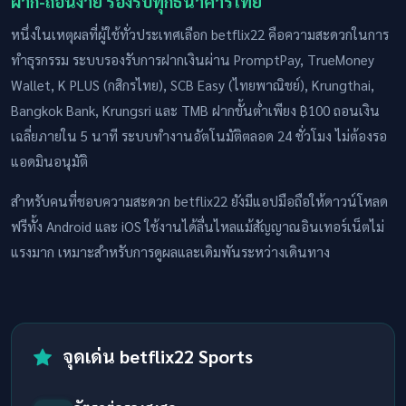
ฝาก-ถอนง่าย รองรับทุกธนาคารไทย
หนึ่งในเหตุผลที่ผู้ใช้ทั่วประเทศเลือก betflix22 คือความสะดวกในการ
ทำธุรกรรม ระบบรองรับการฝากเงินผ่าน PromptPay, TrueMoney
Wallet, K PLUS (กสิกรไทย), SCB Easy (ไทยพาณิชย์), Krungthai,
Bangkok Bank, Krungsri และ TMB ฝากขั้นต่ำเพียง ฿100 ถอนเงิน
เฉลี่ยภายใน 5 นาที ระบบทำงานอัตโนมัติตลอด 24 ชั่วโมง ไม่ต้องรอ
แอดมินอนุมัติ
สำหรับคนที่ชอบความสะดวก betflix22 ยังมีแอปมือถือให้ดาวน์โหลด
ฟรีทั้ง Android และ iOS ใช้งานได้ลื่นไหลแม้สัญญาณอินเทอร์เน็ตไม่
แรงมาก เหมาะสำหรับการดูผลและเดิมพันระหว่างเดินทาง
จุดเด่น betflix22 Sports