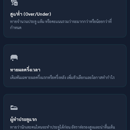
🔢
สูง/ต่ำ (Over/Under)
ทายจำนวนประตู แต้ม หรือคะแนนรวมว่าจะมากกว่าหรือน้อยกว่าที่
กำหนด
🥅
ทายผลครึ่งเวลา
เดิมพันเฉพาะผลครึ่งแรกหรือครึ่งหลัง เพิ่มตัวเลือกและโอกาสทำกำไร
👟
ผู้ทำประตูแรก
ทายว่านักเตะคนไหนจะทำประตูได้ก่อน อัตราต่อรองสูงและน่าตื่นเต้น