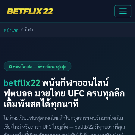
กีฬา
หน้าแรก
⚽ พนันกีฬาสด — อัตราต่อรองสูงสุด
betflix22
พนันกีฬาออนไลน์
ฟุตบอล มวยไทย UFC ครบทุกลีก
เดิมพันสดได้ทุกนาที
ไม่ว่าจะเป็นแฟนฟุตบอลไทยลีกในกรุงเทพฯ คนรักมวยไทยใน
เชียงใหม่ หรือสาวก UFC ในภูเก็ต — betflix22 มีทุกอย่างที่คุณ