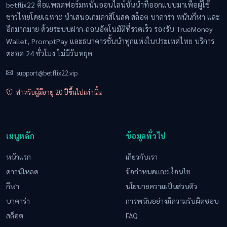
betflix22 คือแพลตฟอร์มพนันออนไลน์ชั้นนำที่ออกแบบมาเพื่อผู้ใช้
ชาวไทยโดยเฉพาะ นำเสนอเกมคาสิโนสด สล็อต บาคาร่า พนันกีฬา และ
อีกมากมาย ด้วยระบบฝาก-ถอนอัตโนมัติที่รวดเร็ว รองรับ TrueMoney
Wallet, PromptPay และธนาคารชั้นนำทุกแห่งในประเทศไทย บริการ
ตลอด 24 ชั่วโมง ไม่มีวันหยุด
support@betflix22.vip
สำหรับผู้มีอายุ 20 ปีขึ้นไปเท่านั้น
เมนูหลัก
ข้อมูลทั่วไป
หน้าแรก
เกี่ยวกับเรา
ดาวน์โหลด
ข้อกำหนดและเงื่อนไข
กีฬา
นโยบายความเป็นส่วนตัว
บาคาร่า
การพนันอย่างมีความรับผิดชอบ
สล็อต
FAQ