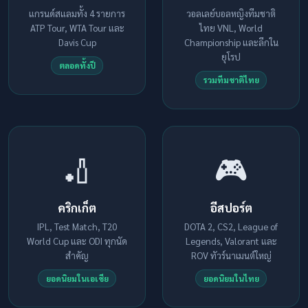
แกรนด์สแลมทั้ง 4 รายการ
วอลเลย์บอลหญิงทีมชาติ
ATP Tour, WTA Tour และ
ไทย VNL, World
Davis Cup
Championship และลีกใน
ยุโรป
ตลอดทั้งปี
รวมทีมชาติไทย
🏏
🎮
คริกเก็ต
อีสปอร์ต
IPL, Test Match, T20
DOTA 2, CS2, League of
World Cup และ ODI ทุกนัด
Legends, Valorant และ
สำคัญ
ROV ทัวร์นาเมนต์ใหญ่
ยอดนิยมในเอเชีย
ยอดนิยมในไทย